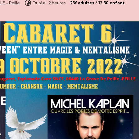
E - Peille
Durée : 2 heures
25€ adultes / 12.50 enfant