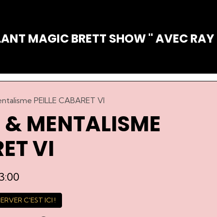
ALANT MAGIC BRETT SHOW " AVEC RA
entalisme PEILLE CABARET VI
 & MENTALISME
ET VI
3:00
RVER C'EST ICI !