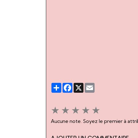
Partager
Facebook
X
Email
★
★
★
★
★
Aucune note. Soyez le premier à attri