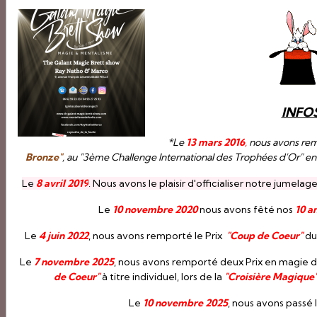
Sondage
Nous feriez-vous confiance pour:
Anniversaire
Fête de fin d'année
INFOS
Soirée entre amis
*Le
13 mars 2016
,
nous avons remp
Bronze"
, au "3ème Challenge International des Trophées d'Or" 
Mariage
Le
8 avril 2019
. Nous avons le plaisir d'officialiser notre jumelag
Autre
Le
10 novembre 2020
nous avons fêté nos
10 a
Le
4 juin 2022
, nous avons remporté le Prix
"Coup de Coeur"
du 
Voter
Voir les résultats
Le
7 novembre 2025
, nous avons remporté deux Prix en magie 
de Coeur"
à titre individuel, lors de la
"Croisière Magique
Quiz
Le
10 novembre 2025
, nous avons passé 