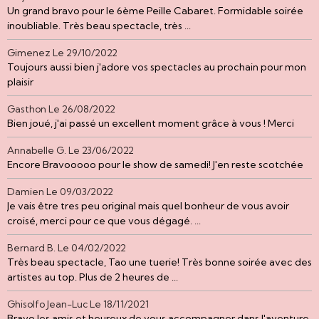
Un grand bravo pour le 6ème Peille Cabaret. Formidable soirée
inoubliable. Très beau spectacle, très ...
Gimenez
Le 29/10/2022
Toujours aussi bien j'adore vos spectacles au prochain pour mon
plaisir
Gasthon
Le 26/08/2022
Bien joué, j'ai passé un excellent moment grâce à vous ! Merci
Annabelle G.
Le 23/06/2022
Encore Bravooooo pour le show de samedi! J'en reste scotchée
Damien
Le 09/03/2022
Je vais être tres peu original mais quel bonheur de vous avoir
croisé, merci pour ce que vous dégagé. ...
Bernard B.
Le 04/02/2022
Très beau spectacle, Tao une tuerie! Très bonne soirée avec des
artistes au top. Plus de 2 heures de ...
Ghisolfo Jean-Luc
Le 18/11/2021
Bravo les amis et heureux de vous accompagner dans l'aventure.