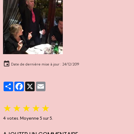
Date de dernière mise à jour : 24/12/2019
Partager
Facebook
X
Email
★
★
★
★
★
4
votes. Moyenne
5
sur 5.